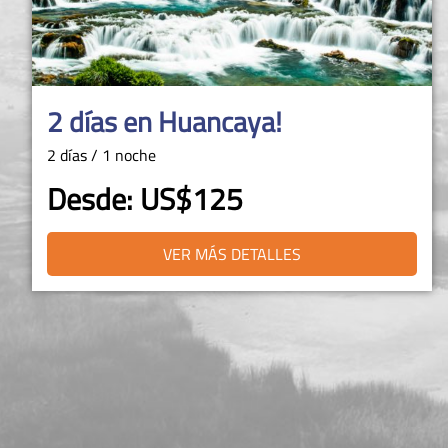
Giant River Otters & Wildlife: 4-
Day Amazon Jungle Adventure
in Tambopata National Reserve
4 Days / 3 Nights
Desde: US$730
VER MÁS DETALLES