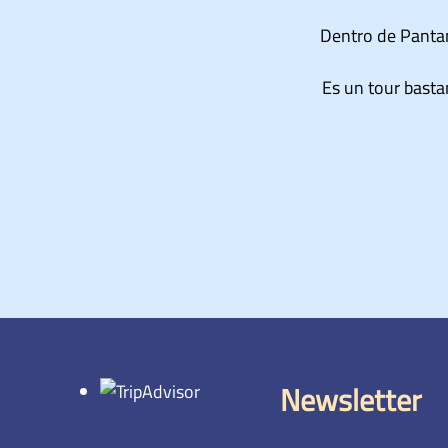
El camino es
El guía es u
Newsletter
Suscríbete con nosotro
primero en recibir las 