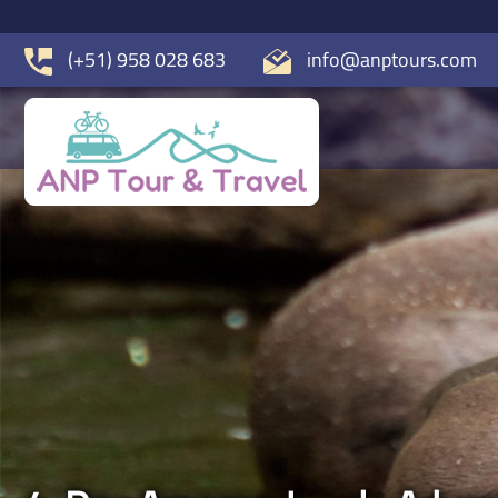
(+51) 958 028 683
info@anptours.com