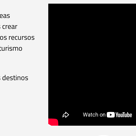
reas
 crear
los recursos
oturismo
 destinos