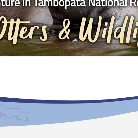
ture in Tambopata National R
tters & Wildl