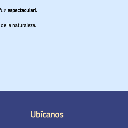
os de Villa!!
ima.
Increíble!!!
Ubícanos
Pje. Túpac Amaru II 235, Los
Próceres, Santiago de Surco 15054