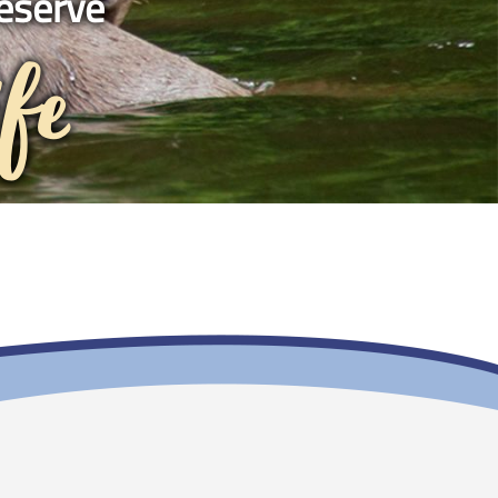
eserve
ife