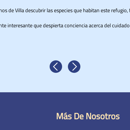
tuvo divertido y full adrenalina… El mejor premio: los Pantan
n trome! No sabía que teníamos tanta variedad de aves en L
Más De Nosotros
s y sé el
Turismo sostenible
últimas noticias
Destinos