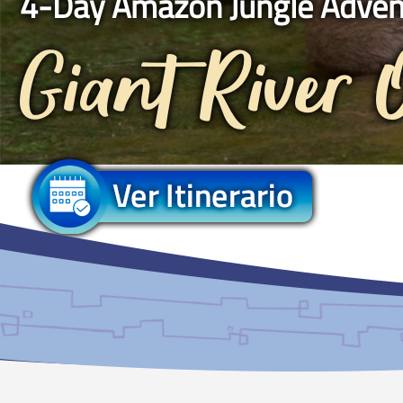
4-Day Amazon Jungle Adven
Giant River O