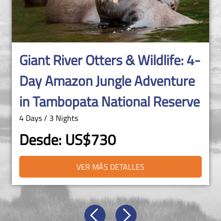
Cerca al Huascarán, naturaleza
y cultura
2 días / 1 noche
Desde: US$99
VER MÁS DETALLES