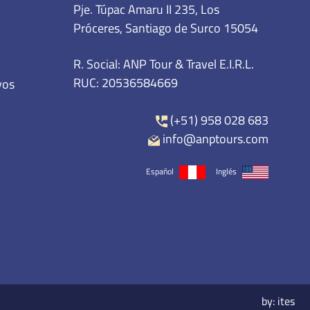
R. Social: ANP Tour & Travel E.I.R.L.
RUC: 20536584669
yos
(+51) 958 028 683
info@anptours.com
Español
Inglés
by:
ites